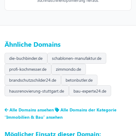
Suchmaschinenoptimierung heraus.
Ähnliche Domains
die-buchbinder.de
schablonen-manufaktur.de
profi-kochmesser.de
zimmondo.de
brandschutzschilder24.de
betonbutler.de
hausrenovierung-stuttgart.de
bau-experte24.de
Alle Domains ansehen
Alle Domains der Kategorie
“Immobilien & Bau” ansehen
Möglicher Einsatz dieser Domain: