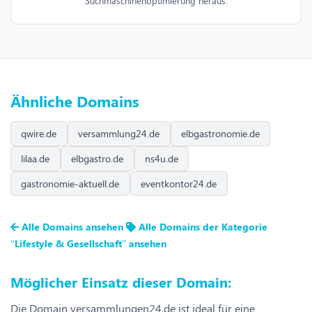
Suchmaschinenoptimierung heraus.
Ähnliche Domains
qwire.de
versammlung24.de
elbgastronomie.de
lilaa.de
elbgastro.de
ns4u.de
gastronomie-aktuell.de
eventkontor24.de
Alle Domains ansehen
Alle Domains der Kategorie
“Lifestyle & Gesellschaft” ansehen
Möglicher Einsatz dieser Domain:
Die Domain versammlungen24.de ist ideal für eine