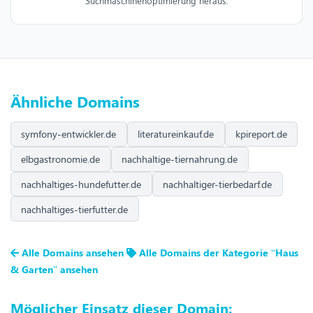
Suchmaschinenoptimierung heraus.
Ähnliche Domains
symfony-entwickler.de
literatureinkauf.de
kpireport.de
elbgastronomie.de
nachhaltige-tiernahrung.de
nachhaltiges-hundefutter.de
nachhaltiger-tierbedarf.de
nachhaltiges-tierfutter.de
Alle Domains ansehen
Alle Domains der Kategorie “Haus
& Garten” ansehen
Möglicher Einsatz dieser Domain: