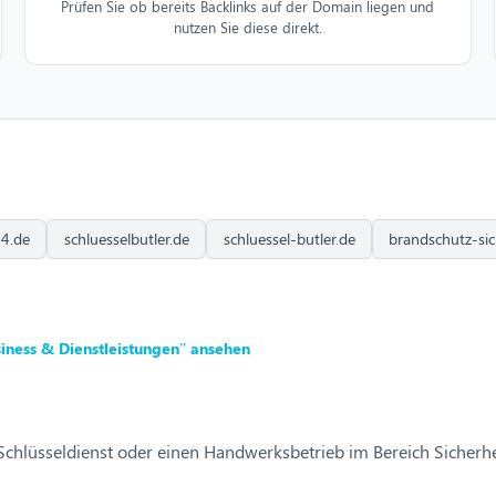
Prüfen Sie ob bereits Backlinks auf der Domain liegen und
nutzen Sie diese direkt.
24.de
schluesselbutler.de
schluessel-butler.de
brandschutz-sic
iness & Dienstleistungen” ansehen
 Schlüsseldienst oder einen Handwerksbetrieb im Bereich Sicherhe