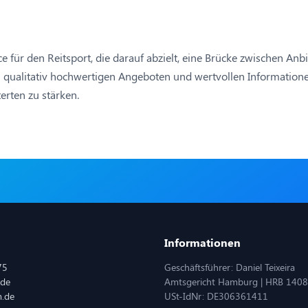
rce für den Reitsport, die darauf abzielt, eine Brücke zwischen 
n qualitativ hochwertigen Angeboten und wertvollen Informatione
erten zu stärken.
Informationen
75
Geschäftsführer: Daniel Teixeira
.de
Amtsgericht Hamburg | HRB 140
m.de
USt-IdNr: DE306361411