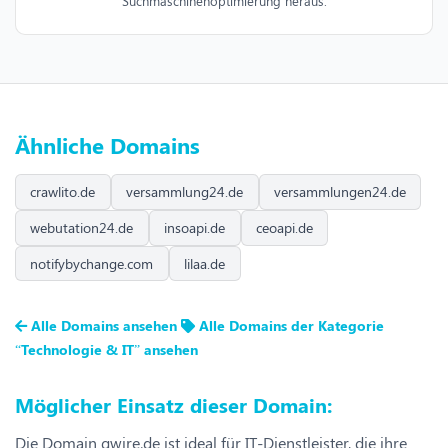
Suchmaschinenoptimierung heraus.
Ähnliche Domains
crawlito.de
versammlung24.de
versammlungen24.de
webutation24.de
insoapi.de
ceoapi.de
notifybychange.com
lilaa.de
Alle Domains ansehen
Alle Domains der Kategorie
“Technologie & IT” ansehen
Möglicher Einsatz dieser Domain:
Die Domain qwire.de ist ideal für IT-Dienstleister, die ihre