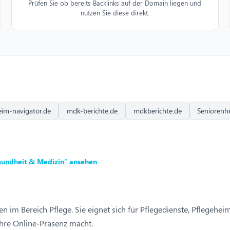
Prüfen Sie ob bereits Backlinks auf der Domain liegen und
nutzen Sie diese direkt.
eim-navigator.de
mdk-berichte.de
mdkberichte.de
Seniorenh
sundheit & Medizin” ansehen
en im Bereich Pflege. Sie eignet sich für Pflegedienste, Pflegeh
 Ihre Online-Präsenz macht.