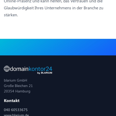
Online-Präsenz und kann helfen, das Vertrauen und die
Glaubwürdigkeit Ihres Unternehmens in der Branche zu
stärken.
blarium GmbH
Große Bleichen 21
20354 Hamburg
Kontakt
040 60533675
www.blarium.de