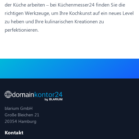
der Küche arbeiten – bei Küchenmesser24 finden Sie die
richtigen Werkzeuge, um Ihre Kochkunst auf ein neues Level
zu heben und Ihre kulinarischen Kreationen zu
perfektionieren.
blarium GmbH
Große Bleichen 21
20354 Hamburg
Kontakt