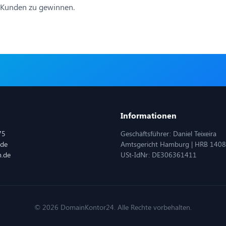
e Kunden zu gewinnen.
Informationen
75
Geschäftsführer: Daniel Teixeira
.de
Amtsgericht Hamburg | HRB 140
m.de
USt-IdNr: DE306361411
© 2026 DomainKontor24. Alle Rechte vorbehalten.