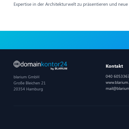
Expertise in der Architekturwelt zu präsentieren und neu
Kontakt
040 605336
blarium GmbH
www.blarium
Große Bleichen 21
mail@blariu
20354 Hamburg