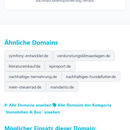
Suchmaschinenoptimierung heraus.
Ähnliche Domains
symfony-entwickler.de
verdunstungsklimaanlagen.de
literatureinkauf.de
kpireport.de
nachhaltige-tiernahrung.de
nachhaltiges-hundefutter.de
mein-steuerrad.de
mandanto.de
Alle Domains ansehen
Alle Domains der Kategorie
“Immobilien & Bau” ansehen
Möglicher Einsatz dieser Domain: