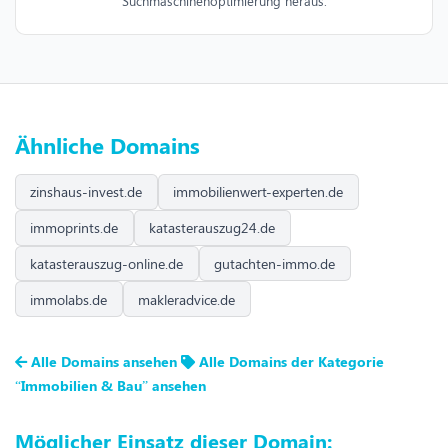
Suchmaschinenoptimierung heraus.
Ähnliche Domains
zinshaus-invest.de
immobilienwert-experten.de
immoprints.de
katasterauszug24.de
katasterauszug-online.de
gutachten-immo.de
immolabs.de
makleradvice.de
Alle Domains ansehen
Alle Domains der Kategorie
“Immobilien & Bau” ansehen
Möglicher Einsatz dieser Domain: