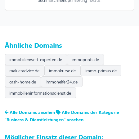
Suchmaschinenoptimierung heraus.
Ähnliche Domains
immobilienwert-experten.de
immoprints.de
makleradvice.de
immokurse.de
immo-primus.de
cash-home.de
immohelfer24.de
immobilieninformationsdienst.de
Alle Domains ansehen
Alle Domains der Kategorie
“Business & Dienstleistungen” ansehen
Möglicher Einsatz dieser Domain: