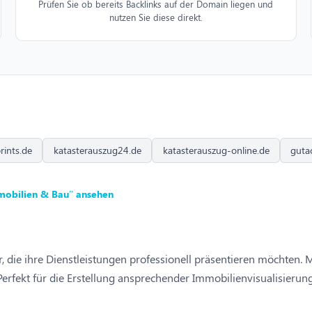
Prüfen Sie ob bereits Backlinks auf der Domain liegen und
nutzen Sie diese direkt.
ints.de
katasterauszug24.de
katasterauszug-online.de
guta
mobilien & Bau” ansehen
 die ihre Dienstleistungen professionell präsentieren möchten. M
rfekt für die Erstellung ansprechender Immobilienvisualisierun