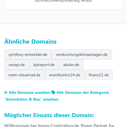
Suchmaschinenoptimierung heraus.
Ähnliche Domains
symfony-entwickler.de
verdunstungsklimaanlagen.de
ceoapi.de
kpireport.de
akobo.de
mein-steuerrad.de
eventkontor24.de
finanz21.de
Alle Domains ansehen
Alle Domains der Kategorie
“Immobilien & Bau” ansehen
Möglicher Einsatz dieser Domain:
Willkommen bei Immo-Controlling.de, Ihrem Partner für