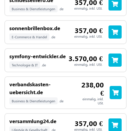
357,00
€
einmalig, inkl. USt.
Business & Dienstleistungen
.de
sonnenbrillenbox.de
357,00
€
einmalig, inkl. USt.
E-Commerce & Handel
.de
symfony-entwickler.de
3.570,00
€
einmalig, inkl. USt.
Technologie & IT
.de
238,00
verbandskasten-
€
uebersicht.de
einmalig, inkl.
Business & Dienstleistungen
.de
USt.
versammlung24.de
357,00
€
einmalig, inkl. USt.
Lifestyle & Gesellschaft
.de