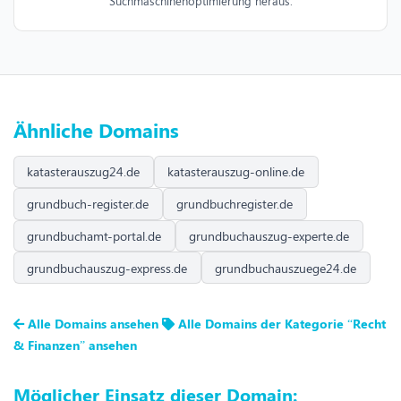
Suchmaschinenoptimierung heraus.
Ähnliche Domains
katasterauszug24.de
katasterauszug-online.de
grundbuch-register.de
grundbuchregister.de
grundbuchamt-portal.de
grundbuchauszug-experte.de
grundbuchauszug-express.de
grundbuchauszuege24.de
Alle Domains ansehen
Alle Domains der Kategorie “Recht
& Finanzen” ansehen
Möglicher Einsatz dieser Domain: