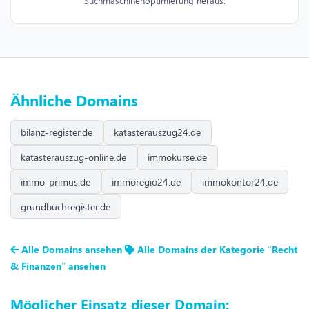
Suchmaschinenoptimierung heraus.
Ähnliche Domains
bilanz-register.de
katasterauszug24.de
katasterauszug-online.de
immokurse.de
immo-primus.de
immoregio24.de
immokontor24.de
grundbuchregister.de
Alle Domains ansehen
Alle Domains der Kategorie “Recht
& Finanzen” ansehen
Möglicher Einsatz dieser Domain: