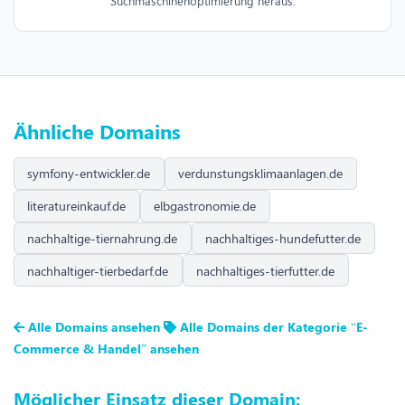
Suchmaschinenoptimierung heraus.
Ähnliche Domains
symfony-entwickler.de
verdunstungsklimaanlagen.de
literatureinkauf.de
elbgastronomie.de
nachhaltige-tiernahrung.de
nachhaltiges-hundefutter.de
nachhaltiger-tierbedarf.de
nachhaltiges-tierfutter.de
Alle Domains ansehen
Alle Domains der Kategorie “E-
Commerce & Handel” ansehen
Möglicher Einsatz dieser Domain: