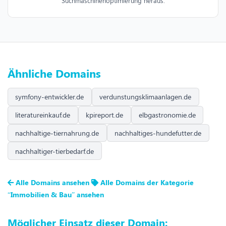
Suchmaschinenoptimierung heraus.
Ähnliche Domains
symfony-entwickler.de
verdunstungsklimaanlagen.de
literatureinkauf.de
kpireport.de
elbgastronomie.de
nachhaltige-tiernahrung.de
nachhaltiges-hundefutter.de
nachhaltiger-tierbedarf.de
Alle Domains ansehen
Alle Domains der Kategorie
“Immobilien & Bau” ansehen
Möglicher Einsatz dieser Domain: