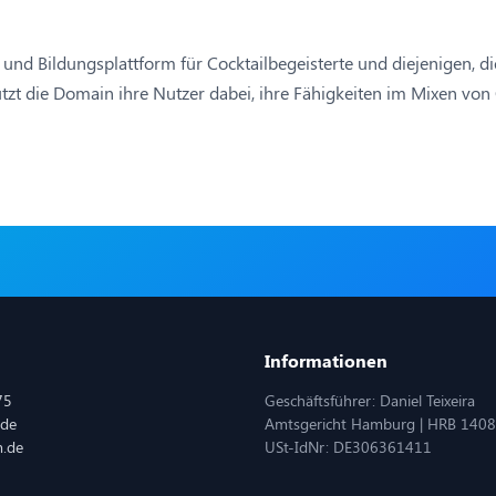
lle und Bildungsplattform für Cocktailbegeisterte und diejenigen
ützt die Domain ihre Nutzer dabei, ihre Fähigkeiten im Mixen vo
Informationen
75
Geschäftsführer: Daniel Teixeira
.de
Amtsgericht Hamburg | HRB 140
m.de
USt-IdNr: DE306361411