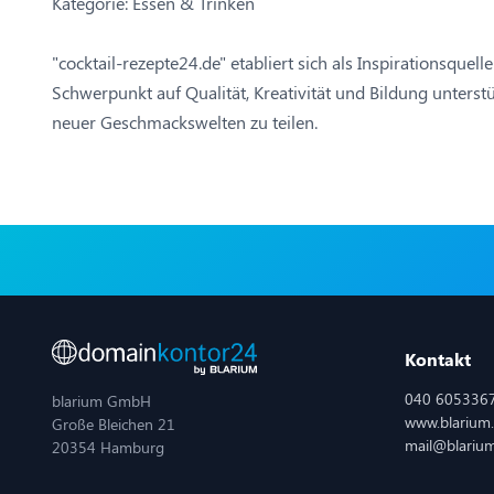
Kategorie: Essen & Trinken
"cocktail-rezepte24.de" etabliert sich als Inspirationsque
Schwerpunkt auf Qualität, Kreativität und Bildung unterst
neuer Geschmackswelten zu teilen.
Kontakt
040 605336
blarium GmbH
www.blarium
Große Bleichen 21
mail@blariu
20354 Hamburg