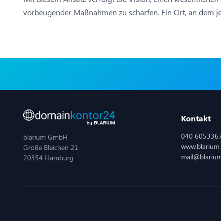
vorbeugender Maßnahmen zu schärfen. Ein Ort, an dem je
Kontakt
040 605336
blarium GmbH
www.blarium
Große Bleichen 21
mail@blariu
20354 Hamburg