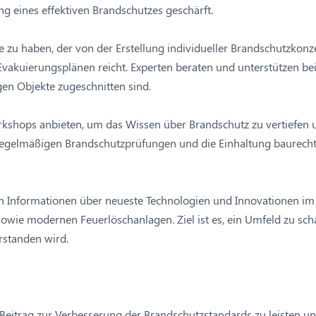
g eines effektiven Brandschutzes geschärft.
e zu haben, der von der Erstellung individueller Brandschutzkon
 Evakuierungsplänen reicht. Experten beraten und unterstützen 
en Objekte zugeschnitten sind.
kshops anbieten, um das Wissen über Brandschutz zu vertiefen
 regelmäßigen Brandschutzprüfungen und die Einhaltung baurech
on Informationen über neueste Technologien und Innovationen im B
e modernen Feuerlöschanlagen. Ziel ist es, ein Umfeld zu schaff
erstanden wird.
 Beitrag zur Verbesserung der Brandschutzstandards zu leisten und