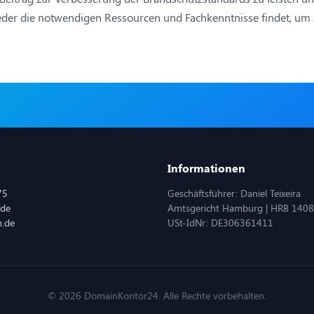
der die notwendigen Ressourcen und Fachkenntnisse findet, um s
Informationen
75
Geschäftsführer: Daniel Teixeira
.de
Amtsgericht Hamburg | HRB 140
m.de
USt-IdNr: DE306361411
© 2026 DomainKontor24. Alle Rechte vorbehalten.