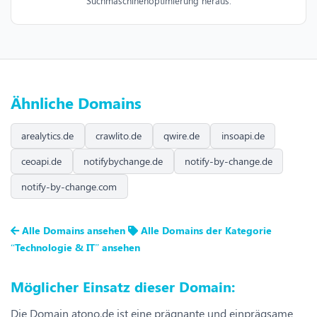
Suchmaschinenoptimierung heraus.
Ähnliche Domains
arealytics.de
crawlito.de
qwire.de
insoapi.de
ceoapi.de
notifybychange.de
notify-by-change.de
notify-by-change.com
Alle Domains ansehen
Alle Domains der Kategorie
“Technologie & IT” ansehen
Möglicher Einsatz dieser Domain:
Die Domain atono.de ist eine prägnante und einprägsame