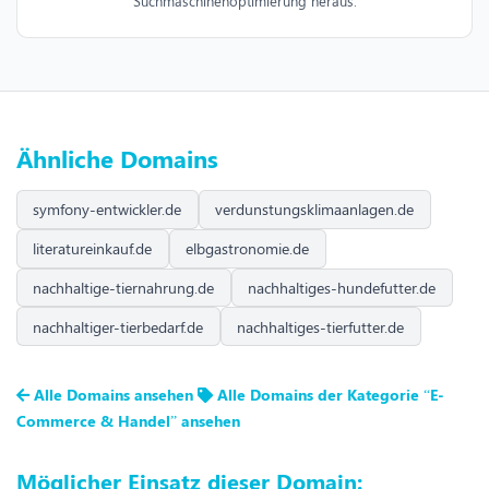
Suchmaschinenoptimierung heraus.
Ähnliche Domains
symfony-entwickler.de
verdunstungsklimaanlagen.de
literatureinkauf.de
elbgastronomie.de
nachhaltige-tiernahrung.de
nachhaltiges-hundefutter.de
nachhaltiger-tierbedarf.de
nachhaltiges-tierfutter.de
Alle Domains ansehen
Alle Domains der Kategorie “E-
Commerce & Handel” ansehen
Möglicher Einsatz dieser Domain: