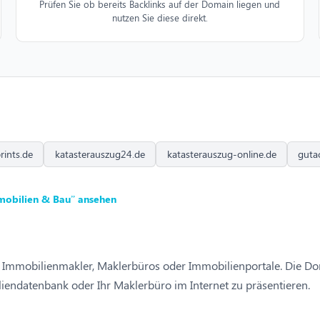
Prüfen Sie ob bereits Backlinks auf der Domain liegen und
nutzen Sie diese direkt.
ints.de
katasterauszug24.de
katasterauszug-online.de
guta
mobilien & Bau” ansehen
 Immobilienmakler, Maklerbüros oder Immobilienportale. Die Dom
iendatenbank oder Ihr Maklerbüro im Internet zu präsentieren.