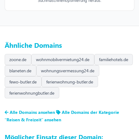
Suchmaschinenoptimierung heraus.
Ähnliche Domains
zoone.de
wohnmobilvermietung24.de
familiehotels.de
blaneten.de
wohnungsvermessung24.de
fewo-butler.de
ferienwohnung-butler.de
ferienwohnungbutler.de
Alle Domains ansehen
Alle Domains der Kategorie
“Reisen & Freizeit” ansehen
Möglicher Einsatz dieser Domain: