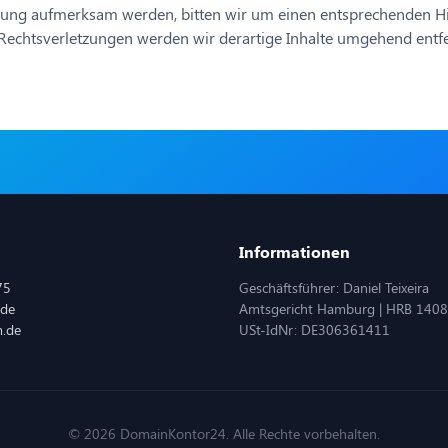
zung aufmerksam werden, bitten wir um einen entsprechenden Hi
echtsverletzungen werden wir derartige Inhalte umgehend entf
Informationen
75
Geschäftsführer: Daniel Teixeira
.de
Amtsgericht Hamburg | HRB 140
m.de
USt-IdNr: DE306361411
© 2026 DomainKontor24. Alle Rechte vorbehalten.