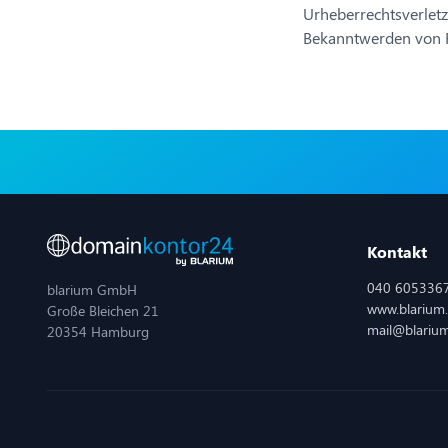
Urheberrechtsverlet
Bekanntwerden von R
Kontakt
040 605336
blarium GmbH
www.blarium
Große Bleichen 21
mail@blariu
20354 Hamburg