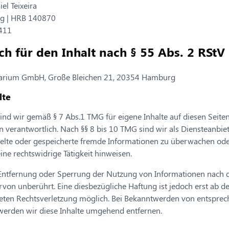
el Teixeira
g | HRB 140870
411
ch für den Inhalt nach § 55 Abs. 2 RStV
 blarium GmbH, Große Bleichen 21, 20354 Hamburg
lte
sind wir gemäß § 7 Abs.1 TMG für eigene Inhalte auf diesen Seite
 verantwortlich. Nach §§ 8 bis 10 TMG sind wir als Diensteanbiet
ittelte oder gespeicherte fremde Informationen zu überwachen o
eine rechtswidrige Tätigkeit hinweisen.
 Entfernung oder Sperrung der Nutzung von Informationen nach 
rvon unberührt. Eine diesbezügliche Haftung ist jedoch erst ab d
reten Rechtsverletzung möglich. Bei Bekanntwerden von entspre
werden wir diese Inhalte umgehend entfernen.