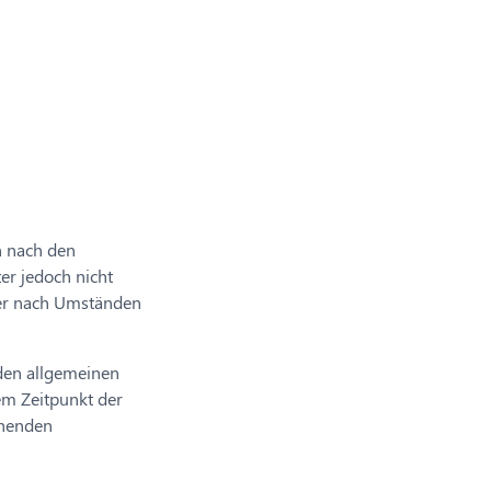
n nach den
er jedoch nicht
der nach Umständen
den allgemeinen
em Zeitpunkt der
chenden