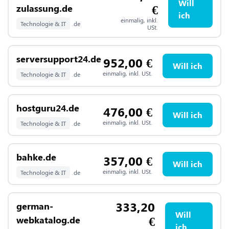
Will
€
zulassung.de
ich
einmalig, inkl.
Technologie & IT
.de
USt.
serversupport24.de
952,00
€
Will ich
einmalig, inkl. USt.
Technologie & IT
.de
hostguru24.de
476,00
€
Will ich
einmalig, inkl. USt.
Technologie & IT
.de
bahke.de
357,00
€
Will ich
einmalig, inkl. USt.
Technologie & IT
.de
333,20
german-
Will
€
webkatalog.de
ich