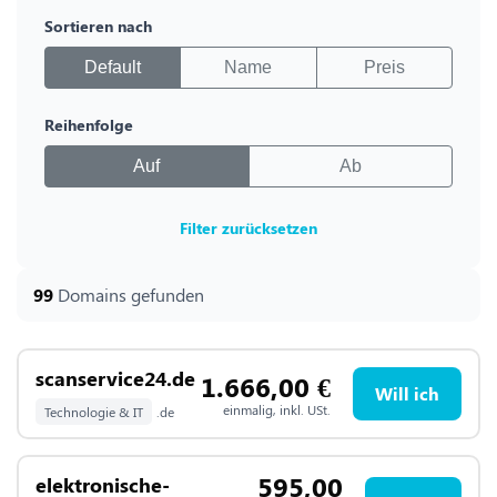
Sortieren nach
Default
Name
Preis
Reihenfolge
Auf
Ab
Filter zurücksetzen
99
Domains gefunden
scanservice24.de
1.666,00
€
Will ich
einmalig, inkl. USt.
Technologie & IT
.de
595,00
elektronische-