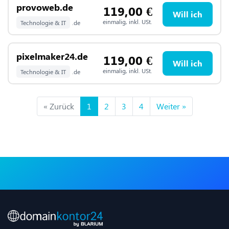
provoweb.de
119,00
€
Will ich
einmalig, inkl. USt.
Technologie & IT
.de
pixelmaker24.de
119,00
€
Will ich
einmalig, inkl. USt.
Technologie & IT
.de
« Zurück
1
2
3
4
Weiter »