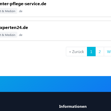
ter-pflege-service.de
t & Medizin
.de
experten24.de
t & Medizin
.de
« Zurück
1
2
We
Informationen