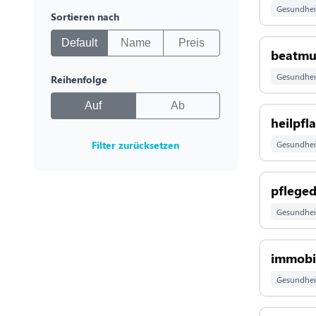
Gesundhei
Sortieren nach
Default
Name
Preis
beatmu
Gesundhei
Reihenfolge
Auf
Ab
heilpfl
Filter zurücksetzen
Gesundhei
pfleged
Gesundhei
immobi
Gesundhei