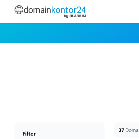
37
Domai
Filter