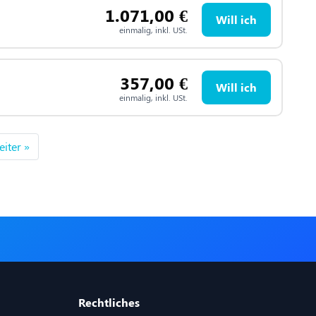
1.071,00
€
Will ich
einmalig, inkl. USt.
357,00
€
Will ich
einmalig, inkl. USt.
iter »
Rechtliches