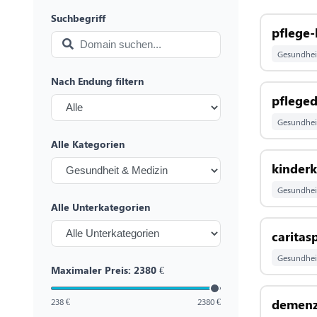
Suchbegriff
pflege-
Gesundhei
Nach Endung filtern
pfleged
Gesundhei
Alle Kategorien
kinder
Gesundhei
Alle Unterkategorien
caritas
Gesundhei
Maximaler Preis:
2380
€
238 €
2380 €
demenz